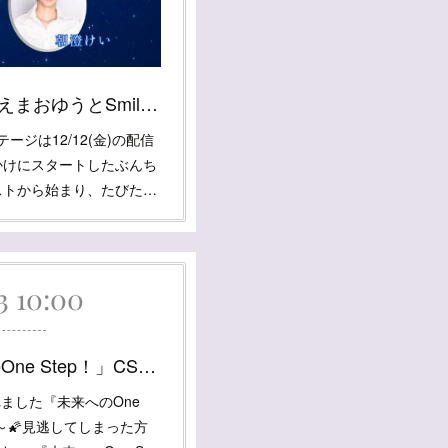
12/12 配信ライブ 「えまおゆうとSmileな仲間たち Vol.30 最終回」
ージは12/12(金)の配信
かけにスタートしたぶんち
ストから始まり、たびた…
13 10:00
★再放送★「未来へのOne Step！」CS宝塚スカイステージ
ました『未来へのOne
か～🌠見逃してしまった方