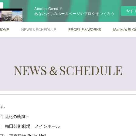
Ameba Owndで
今す
あなただけのホームページやブログをつくろう
HOME
NEWS＆SCHEDULE
PROFILE＆WORKS
Mariko's BLO
NEWS＆SCHEDULE
ール
～半世紀の軌跡～
(日) 梅田芸術劇場 メインホール
東京建物 Brillia Hall