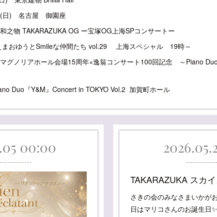
日(日) 名古屋 御園座
4和之物 TAKARAZUKA OG ー宝塚OG上海SPコンサートー
えまおゆうとSmileな仲間たち vol.29 上海スペシャル 19時～
 マグノリアホール会場15周年×逸翁コンサート100回記念 ～Piano Duo
ano Duo『Y&M』Concert in TOKYO Vol.2 加賀町ホール
.05 00:00
2026.05.
さきの会のみなさまいかがお
日はマリコさんのお誕生日