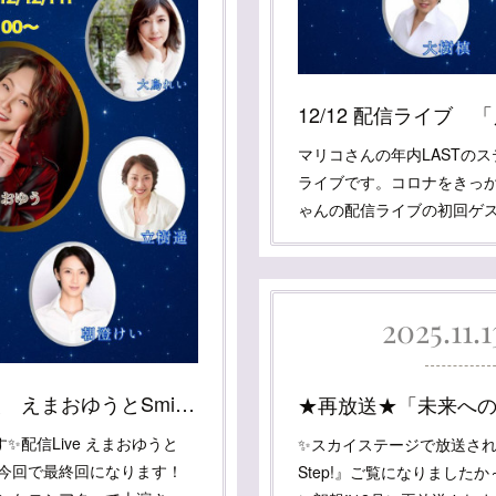
マリコさんの年内LASTのステ
ライブです。コロナをきっ
ゃんの配信ライブの初回ゲ
2025.11.
まりこさん出演情報 えまおゆうとSmileな仲間たちVol.30
配信Live えまおゆうと
✨スカイステージで放送され
.30今回で最終回になります！
Step!』ご覧になりました