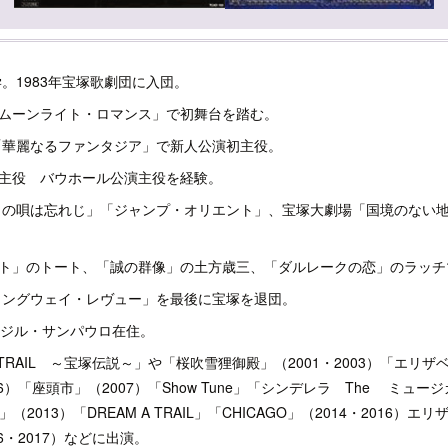
学。1983年宝塚歌劇団に入団。
ムーンライト・ロマンス」で初舞台を踏む。
、「華麗なるファンタジア」で新人公演初主役。
主役 バウホール公演主役を経験。
き日の唄は忘れじ」「ジャンプ・オリエント」、宝塚大劇場「国境のない
ト」のトート、「誠の群像」の土方歳三、「ダルレークの恋」のラッチ
へミングウェイ・レヴュー」を最後に宝塚を退団。
ラジル・サンパウロ在住。
 TRAIL ～宝塚伝説～」や「桜吹雪狸御殿」（2001・2003）「エリ
6）「座頭市」（2007）「Show Tune」「シンデレラ The ミュージ
M」（2013）「DREAM A TRAIL」「CHICAGO」（2014・2016
6・2017）などに出演。