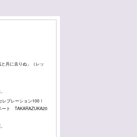
風と共に去りぬ」（レッ
。
住。
セレブレーション100！
 TAKARAZUKA20
演。