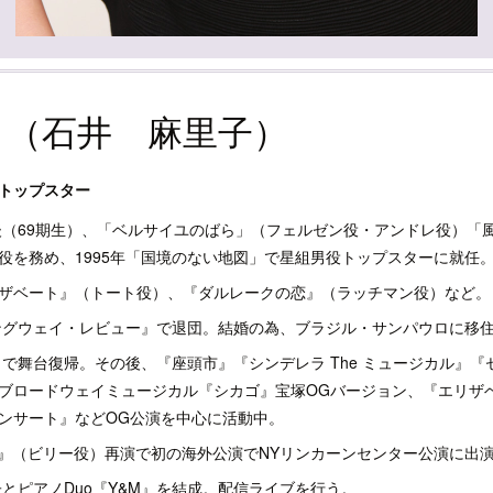
き（石井 麻里子）
トップスター
団後（69期生）、「ベルサイユのばら」（フェルゼン役・アンドレ役）「
役を務め、1995年「国境のない地図」で星組男役トップスターに就任
ザベート』（トート役）、『ダルレークの恋』（ラッチマン役）など。
ミングウェイ・レビュー』で退団。結婚の為、ブラジル・サンパウロに移
』で舞台復帰。その後、『座頭市』『シンデレラ The ミュージカル』『
ロードウェイミュージカル『シカゴ』宝塚OGバージョン、『エリザベート
ンサート』などOG公演を中心に活動中。
AGO』（ビリー役）再演で初の海外公演でNYリンカーンセンター公演に出
優子とピアノDuo『Y&M』を結成。配信ライブを行う。