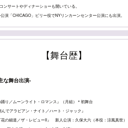
コンサートやディナーショーも開いている。
外公演「CHICAGO」ビリー役でNYリンカーンセンター公演にも出演。
【舞台歴】
主な舞台出演-
、『春の踊り／ムーンライト・ロマンス』（月組）＊初舞台
月、『翔んでアラビアン・ナイト／ハート・ジャック』
、『沈丁花の細道／ザ・レビューII』 新人公演：久保大六（本役：涼風真世）