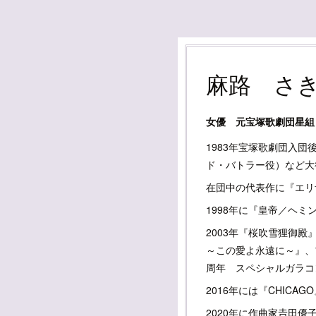
麻路 さ
女優 元宝塚歌劇団星組
1983年宝塚歌劇団入
ド・バトラー役）など大
在団中の代表作に『エリ
1998年に『皇帝／ヘ
2003年『桜吹雪狸御殿
～この愛よ永遠に～』、ブ
周年 スペシャルガラコ
2016年には『CHIC
2020年に作曲家𠮷田