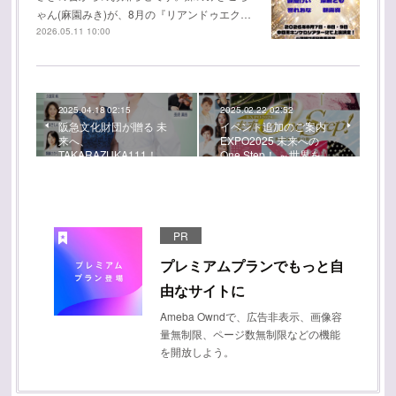
ゃん(麻園みき)が、8月の『リアンドゥエク…
2026.05.11 10:00
2025.04.18 02:15
2025.02.22 02:52
阪急文化財団が贈る 未
イベント追加のご案内
来へ、
EXPO2025 未来への
TAKARAZUKA111！ …
One Step！ ～世界を…
PR
プレミアムプランでもっと自
由なサイトに
Ameba Owndで、広告非表示、画像容
量無制限、ページ数無制限などの機能
を開放しよう。