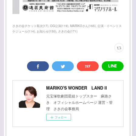
さきの会チケット取次
(
17
)
OG公演
(
119
)
MARIKOさん
(
165
)
公演・イベントス
ケジュール
(
114
)
お知らせ
(
150
)
さきの会
(
171
)
MARIKO'S WONDER LAND Ⅱ
元宝塚歌劇団星組トップスター 麻路さ
き オフィシャルホームページ 運営・管
理 さきの会事務局
フォロー