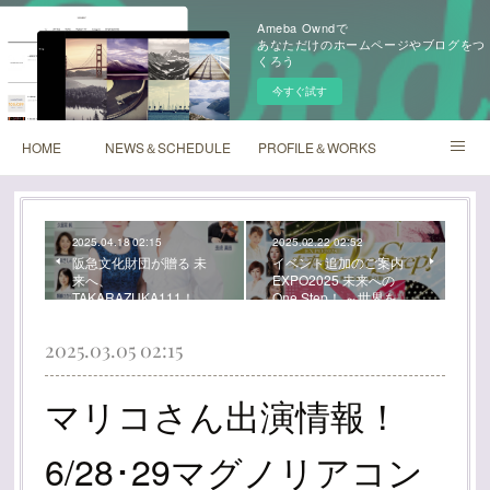
Ameba Owndで
あなただけのホームページやブログをつ
くろう
今すぐ試す
HOME
NEWS＆SCHEDULE
PROFILE＆WORKS
Mariko's BLOG
2025.04.18 02:15
2025.02.22 02:52
阪急文化財団が贈る 未
イベント追加のご案内
来へ、
EXPO2025 未来への
TAKARAZUKA111！ …
One Step！ ～世界を…
2025.03.05 02:15
マリコさん出演情報！
6/28･29マグノリアコン