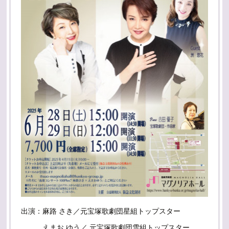
出演：麻路 さき／元宝塚歌劇団星組トップスター
えまお ゆう／ 元宝塚歌劇団雪組トップスター